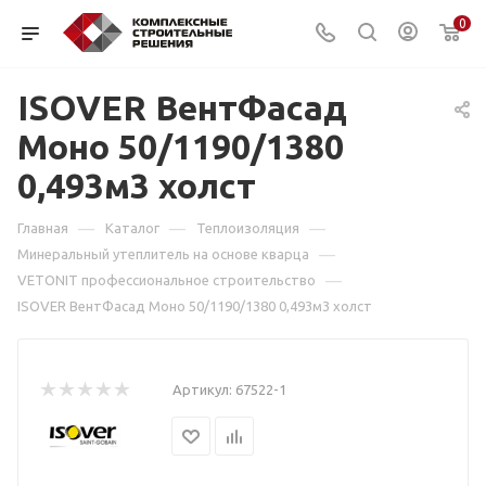
0
ISOVER ВентФасад
Моно 50/1190/1380
0,493м3 холст
—
—
—
Главная
Каталог
Теплоизоляция
—
Минеральный утеплитель на основе кварца
—
VETONIT профессиональное строительство
ISOVER ВентФасад Моно 50/1190/1380 0,493м3 холст
Артикул:
67522-1